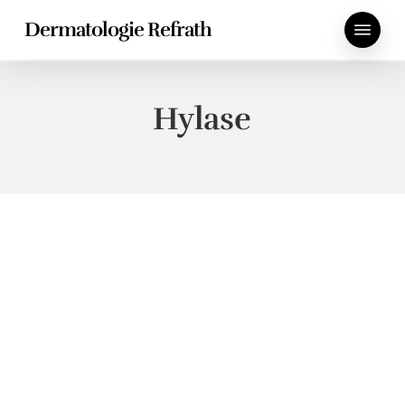
Skip
Menu
Dermatologie Refrath
to
main
content
Hylase