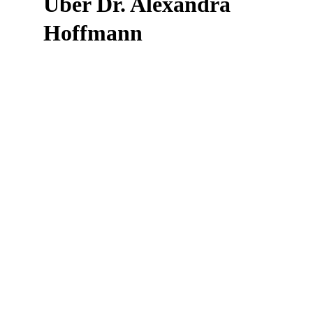
Über Dr. Alexandra
Hoffmann
Mein Name ist Dr. Alexandra Hoffmann und
ich freue mich, Ihnen in unserer Hautarztpraxis
hochqualifizierte dermatologische und
ästhetische Behandlungen anbieten zu können.
Mein medizinischer Werdegang begann mit
einem Studium der Humanmedizin an den
Universitäten Freiburg und Lausanne in der
Schweiz. Anschließend absolvierte ich meine
Facharztausbildung zur plastischen Chirurgin in
Schwerin und Köln und schloss diese 2017
erfolgreich ab.