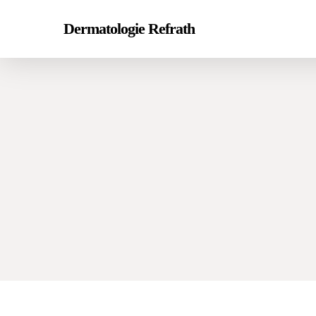
Skip
Dermatologie Refrath
to
main
content